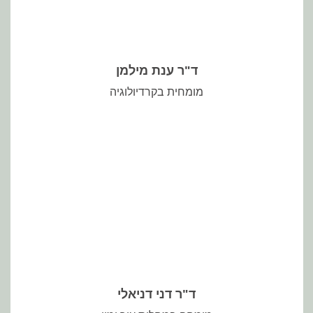
ד"ר ענת מילמן
https://www.anatmilman.com/
לזימון תורים ומידע נוסף אודות ד"ר ענת מילמן-
מומחית בקרדיולוגיה
ד"ר דני דניאלי