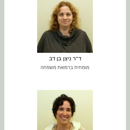
ד"ר ניצן בן דב
מומחית ברפואת משפחה
באוניברסיטת תל-אביב כמורה בכירה.
מותאמת אישית ומבוססת קהילה. עובדת ב"חוג לחינוך רפואי"
סטודנטיות.ים, סטאזריות.ים ומתמחות.ים. מאמינה במאמינה ברפואה