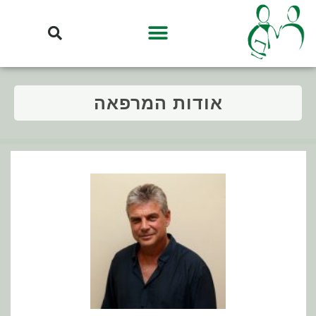
אודות המרפאה
חי בזוגיות ארוכת שנים ואב גאה לשלושה ילדים בוגרים.
המעוניינים בכך, פתרונות "מחוץ לקופסא" לבעיות כרוניות מורכבות. הוא
האחרונות משתלם ד"ר רונן ברפואה פונקציונאלית , המציעה למטופלים
המטופל לבחור את דרך הפעולה המתאימה לערכיו והעדפותיו. בשנים
גבולות רחבים של דרכי פעולה אפשריות לבעיה רפואית, ומנחה את
המפגש הרפואי כ"מפגש בין שני מומחים", במסגרתו משרטט הרופא
הבריאות של כל מטופל. במהלך השנים פיתח ד"ר רונן את תפיסת
מרכיבי בריאות המטופל, ומקדיש את עיקר מאמציו למקסום פוטנציאל
מאמין בתפיסה רחבה של תפקיד רופא המשפחה כמופקד על כלל
משפחה לאלפי מטופלים, ולהדריך עשרות סטודנטים ומתמחים. ד"ר רונן