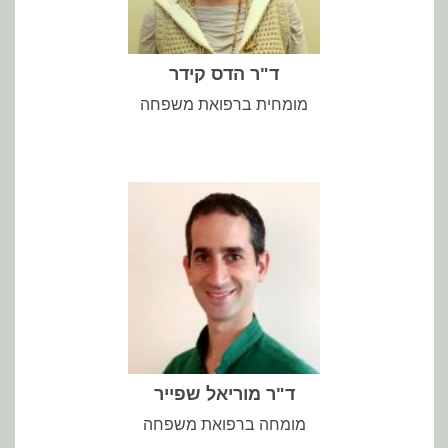
סאקלר, אוניברסיטת תל אביב; מומחית ברפואת משפחה.מדריכת
ילידת 1977, נשואה ליניב, אמא לעידו והגר. בוגרת ביה"ס לרפואה ע"ש
ד"ר הדס קידר
מומחית ברפואת משפחה
פעולות שונות במרפאה של כירורגיה קטנה.
ומקצועני. אני עוסק בטיפול בדיקור מערבי (dry needling) ומבצע
המטופלים בכדי לתת טיפול כוללני וליצור מפגש רפואי ראוי, מכיל
מדריך סטודנטים וסטאז'רים. ה"אני מאמין" שלי ברפואה הוא בהכרת
הרפואה בטכניון ואני בוגר תכנית ההתמחות של מכבי שירותי בריאות,
רופא משפחה, אב לאלעד, זוהר ויהב. בן זוגה של קרן. סיימתי את לימודי
ד"ר מוריאל שפייר
מומחה ברפואת משפחה